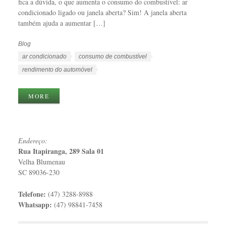
fica a dúvida, o que aumenta o consumo do combustível: ar
condicionado ligado ou janela aberta? Sim! A janela aberta
também ajuda a aumentar […]
Blog
Categorias
Tags
ar condicionado
consumo de combustível
rendimento do automóvel
MORE
Endereço:
Rua Itapiranga, 289 Sala 01
Velha Blumenau
SC 89036-230
Telefone:
(47) 3288-8988
Whatsapp:
(47) 98841-7458