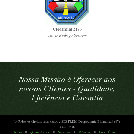
Credencial 2176
Clovis Rodrigo Sestrem
Nossa Missão é Oferecer aos
nossos Clientes - Qualidade,
Eficiência e Garantia
© Todos os direitos reservados a SESTREM Despachante Blumenau | (47)
3322-2636
Início
Quem Somos
Serviços
Dúvidas
Links Úteis